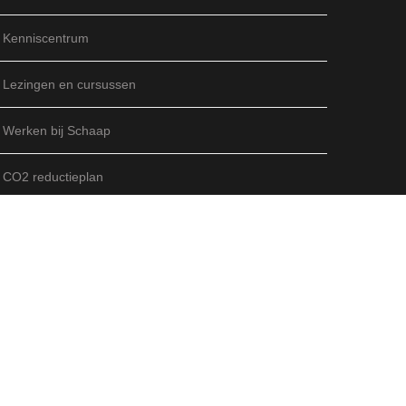
Kenniscentrum
Lezingen en cursussen
Werken bij Schaap
CO2 reductieplan