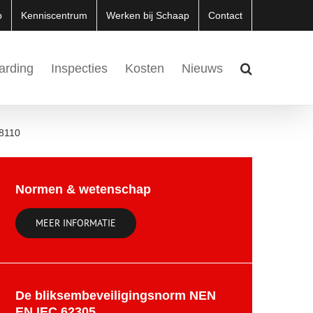
p
Kenniscentrum
Werken bij Schaap
Contact
arding
Inspecties
Kosten
Nieuws
 8110
Normen & wetenschap
MEER INFORMATIE
De bliksembeveiligingsnorm NEN
EN IEC 62305