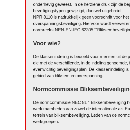
onderhevig geweest. In de herziene druk zijn de bep
beveiligingstypen gewijzigd, dan wel uitgebreid.
NPR 8110 is nadrukkelijk geen voorschrift voor het 
overspanningsbeveiliging. Hiervoor wordt verwezen
normreeks NEN-EN-IEC 62305 “˜Bliksembeveiligin
Voor wie?
De klassenindeling is bedoeld voor mensen uit de pr
die met de verschillende, in de indeling genoemde
evenwichtig beveiligingsplan. De klassenindeling is
gebied van bliksem en overspanning.
Normcommissie Bliksembeveiligin
De normcommissie NEC 81 “˜Bliksembeveiliging he
werkzaamheden van zowel de internationale als E
terrein van bliksembeveiliging. Leden van de normco
werkgroepen.