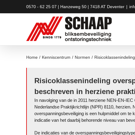
Skip
0570 - 62 25 07 | Hanzeweg 50 | 7418 AT Deventer
|
in
to
content
Home
/
Kenniscentrum
/
Normen
/
Risicoklassenindeling
Risicoklassenindeling overs
beschreven in herziene prakti
In navolging van de in 2011 herziene NEN-EN-IEC 6
Nederlandse Praktijkrichtlijn (NPR) 8110, herzien.
overspanningsbeveiliging is een hulpmiddel om te 
indicatie van het daarbij behorende niveau van bevei
De indicaties van de overspanningsbeveiligingstypen