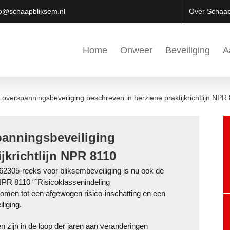
Over Schaa
fo@schaapbliksem.nl
Home
Onweer
Beveiliging
A
 overspanningsbeveiliging beschreven in herziene praktijkrichtlijn NPR
panningsbeveiliging
jkrichtlijn NPR 8110
2305-reeks voor bliksembeveiliging is nu ook de
 NPR 8110 “˜Risicoklassenindeling
komen tot een afgewogen risico-inschatting en een
liging.
 zijn in de loop der jaren aan veranderingen