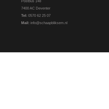
Postbus 148
7400 AC Deventer
Tel:
0570 62 25 07
Mail:
info@schaapbliksem.nl