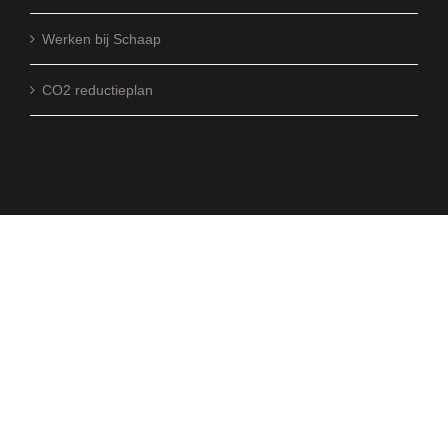
Werken bij Schaap
CO2 reductieplan