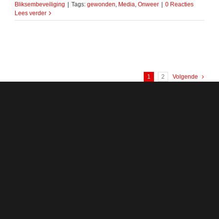
Bliksembeveiliging
|
Tags:
gewonden
,
Media
,
Onweer
|
0 Reacties
Lees verder
1
2
Volgende