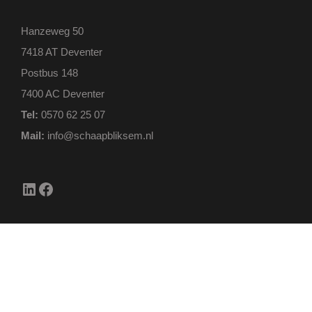
Hanzeweg 50
7418 AT Deventer
Postbus 148
7400 AC Deventer
Tel:
0570 62 25 07
Mail:
info@schaapbliksem.nl
LinkedIn
Facebook
Bliksembeveiliging
Aarding