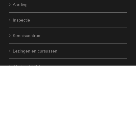
Aarding
Inspectie
Kenniscentrum
Lezingen en cursussen
Werken bij Schaap
CO2 reductieplan