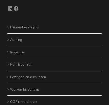
LinkedIn
Facebook
Bliksembeveiliging
Aarding
Inspectie
Kenniscentrum
Lezingen en cursussen
Werken bij Schaap
CO2 reductieplan